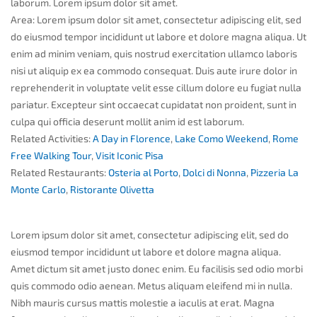
laborum. Lorem ipsum dolor sit amet.
Area:
Lorem ipsum dolor sit amet, consectetur adipiscing elit, sed
do eiusmod tempor incididunt ut labore et dolore magna aliqua. Ut
enim ad minim veniam, quis nostrud exercitation ullamco laboris
nisi ut aliquip ex ea commodo consequat. Duis aute irure dolor in
reprehenderit in voluptate velit esse cillum dolore eu fugiat nulla
pariatur. Excepteur sint occaecat cupidatat non proident, sunt in
culpa qui officia deserunt mollit anim id est laborum.
Related Activities:
A Day in Florence
,
Lake Como Weekend
,
Rome
Free Walking Tour
,
Visit Iconic Pisa
Related Restaurants:
Osteria al Porto
,
Dolci di Nonna
,
Pizzeria La
Monte Carlo
,
Ristorante Olivetta
Lorem ipsum dolor sit amet, consectetur adipiscing elit, sed do
eiusmod tempor incididunt ut labore et dolore magna aliqua.
Amet dictum sit amet justo donec enim. Eu facilisis sed odio morbi
quis commodo odio aenean. Metus aliquam eleifend mi in nulla.
Nibh mauris cursus mattis molestie a iaculis at erat. Magna