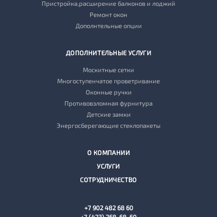
Пристройка,расширение балконов и лоджий
Ремонт окон
Дополнтельные опции
ДОПОЛНИТЕЛЬНЫЕ УСЛУГИ
Москитные сетки
Многоступенчатое проветривание
Оконные ручки
Противовзломная фурнитура
Детские замки
Энергосберегающие стеклопакеты
О КОМПАНИИ
УСЛУГИ
СОТРУДНИЧЕСТВО
+7 902 482 68 60