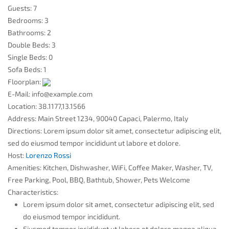
Guests:
7
Bedrooms:
3
Bathrooms:
2
Double Beds:
3
Single Beds:
0
Sofa Beds:
1
Floorplan:
E-Mail:
info@example.com
Location:
38.1177,13.1566
Address:
Main Street 1234, 90040 Capaci, Palermo, Italy
Directions:
Lorem ipsum dolor sit amet, consectetur adipiscing elit,
sed do eiusmod tempor incididunt ut labore et dolore.
Host:
Lorenzo Rossi
Amenities:
Kitchen, Dishwasher, WiFi, Coffee Maker, Washer, TV,
Free Parking, Pool, BBQ, Bathtub, Shower, Pets Welcome
Characteristics:
Lorem ipsum dolor sit amet, consectetur adipiscing elit, sed
do eiusmod tempor incididunt.
Eiusmod tempor incididunt ut labore et dolore magna aliqua