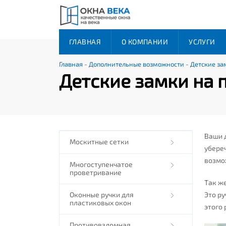
ГЛАВНАЯ
О КОМПАНИИ
УСЛУГИ
Главная
-
Дополнительные возможности
-
Детские за
Детские замки на 
Ваши д
Москитные сетки
убереч
возмо
Многоступенчатое
проветривание
Так ж
Это ру
Оконные ручки для
пластиковых окон
этого 
Противовзломная