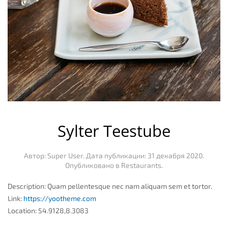
Sylter Teestube
Автор: Super User. Дата публикации:
31 декабря 2020
.
Опубликовано в
Restaurants
.
Description:
Quam pellentesque nec nam aliquam sem et tortor.
Link:
https://yootheme.com
Location:
54.9128,8.3083